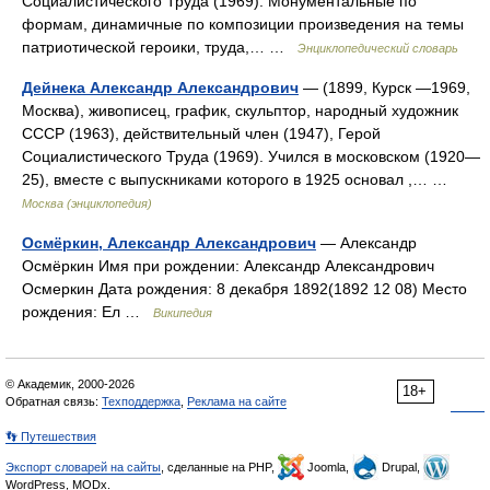
Социалистического Труда (1969). Монументальные по
формам, динамичные по композиции произведения на темы
патриотической героики, труда,… …
Энциклопедический словарь
Дейнека Александр Александрович
— (1899, Курск —1969,
Москва), живописец, график, скульптор, народный художник
СССР (1963), действительный член (1947), Герой
Социалистического Труда (1969). Учился в московском (1920—
25), вместе с выпускниками которого в 1925 основал ,… …
Москва (энциклопедия)
Осмёркин, Александр Александрович
— Александр
Осмёркин Имя при рождении: Александр Александрович
Осмеркин Дата рождения: 8 декабря 1892(1892 12 08) Место
рождения: Ел …
Википедия
© Академик, 2000-2026
18+
Обратная связь:
Техподдержка
,
Реклама на сайте
👣 Путешествия
Экспорт словарей на сайты
, сделанные на PHP,
Joomla,
Drupal,
WordPress, MODx.