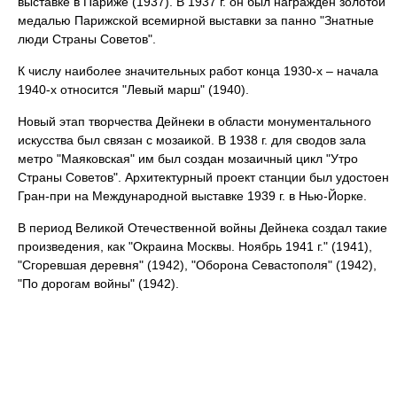
выставке в Париже (1937). В 1937 г. он был награжден золотой
медалью Парижской всемирной выставки за панно "Знатные
люди Страны Советов".
К числу наиболее значительных работ конца 1930-х – начала
1940-х относится "Левый марш" (1940).
Новый этап творчества Дейнеки в области монументального
искусства был связан с мозаикой. В 1938 г. для сводов зала
метро "Маяковская" им был создан мозаичный цикл "Утро
Страны Советов". Архитектурный проект станции был удостоен
Гран-при на Международной выставке 1939 г. в Нью-Йорке.
В период Великой Отечественной войны Дейнека создал такие
произведения, как "Окраина Москвы. Ноябрь 1941 г." (1941),
"Сгоревшая деревня" (1942), "Оборона Севастополя" (1942),
"По дорогам войны" (1942).